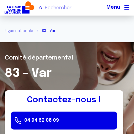
Men
Ligue nationale
83 - Var
Comité départemental
83 - Var
Contactez-nous !
04 94 62 08 09