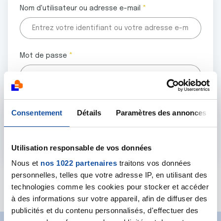
Nom d'utilisateur ou adresse e-mail
Mot de passe
Tous les champs marqués d'un astérisque (
*
) sont
Consentement
Détails
Paramètres des annonces
obligatoires.
Utilisation responsable de vos données
Nous et
nos 1022 partenaires
traitons vos données
personnelles, telles que votre adresse IP, en utilisant des
Mot de passe oublié ?
technologies comme les cookies pour stocker et accéder
à des informations sur votre appareil, afin de diffuser des
publicités et du contenu personnalisés, d'effectuer des