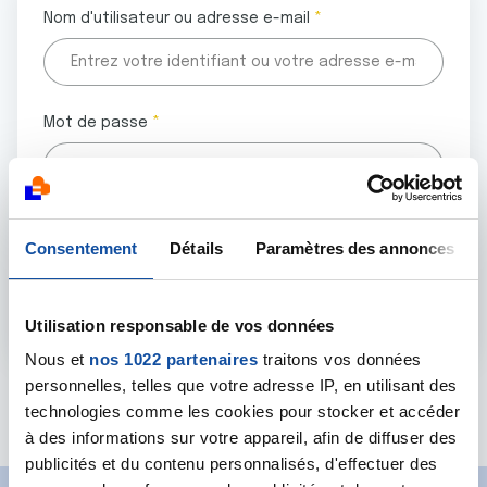
Nom d'utilisateur ou adresse e-mail
Mot de passe
Tous les champs marqués d'un astérisque (
*
) sont
Consentement
Détails
Paramètres des annonces
obligatoires.
Utilisation responsable de vos données
Nous et
nos 1022 partenaires
traitons vos données
personnelles, telles que votre adresse IP, en utilisant des
Mot de passe oublié ?
technologies comme les cookies pour stocker et accéder
à des informations sur votre appareil, afin de diffuser des
publicités et du contenu personnalisés, d'effectuer des