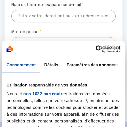
Nom d'utilisateur ou adresse e-mail
Mot de passe
Tous les champs marqués d'un astérisque (
*
) sont
Consentement
Détails
Paramètres des annonces
obligatoires.
Utilisation responsable de vos données
Nous et
nos 1022 partenaires
traitons vos données
personnelles, telles que votre adresse IP, en utilisant des
Mot de passe oublié ?
technologies comme les cookies pour stocker et accéder
à des informations sur votre appareil, afin de diffuser des
publicités et du contenu personnalisés, d'effectuer des