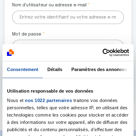
Nom d'utilisateur ou adresse e-mail
Mot de passe
Tous les champs marqués d'un astérisque (
*
) sont
Consentement
Détails
Paramètres des annonces
obligatoires.
Utilisation responsable de vos données
Nous et
nos 1022 partenaires
traitons vos données
personnelles, telles que votre adresse IP, en utilisant des
Mot de passe oublié ?
technologies comme les cookies pour stocker et accéder
à des informations sur votre appareil, afin de diffuser des
publicités et du contenu personnalisés, d'effectuer des