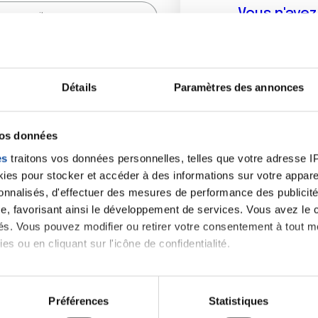
Vous n'ave
Créer un compte vous p
sur le fo
Détails
Paramètres des annonces
(
*
) sont obligatoires.
vos données
es
traitons vos données personnelles, telles que votre adresse IP,
es pour stocker et accéder à des informations sur votre appareil
sonnalisés, d'effectuer des mesures de performance des publicité
e, favorisant ainsi le développement de services. Vous avez le ch
ités. Vous pouvez modifier ou retirer votre consentement à tout 
es ou en cliquant sur l'icône de confidentialité.
imerions également :
tions sur votre localisation géographique qui peuvent être précis
Préférences
Statistiques
eil en l'analysant activement pour en relever les caractéristique