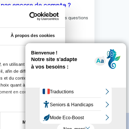
z pas encore de compte ?
ermet de commenter et poser vos questions
rum de discussion de la Ligue.
À propos des cookies
S'inscrire
 en utilisant des
, afin de diffuser des
s et du contenu, ainsi que de
oix quant à l'utilisation de
moment en consultant la
es à plusieurs mètres près
Marketing
s spécifiques (empreintes