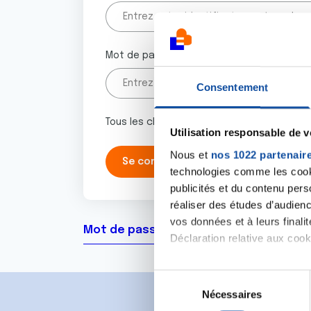
Mot de passe
Consentement
Tous les champs marqués d'un astérisque 
Utilisation responsable de 
Nous et
nos 1022 partenair
technologies comme les cooki
publicités et du contenu per
réaliser des études d’audienc
vos données et à leurs final
Mot de passe oublié ?
Déclaration relative aux cooki
Si vous le permettez, nous a
S
Collecter des informa
Nécessaires
é
Identifier votre appar