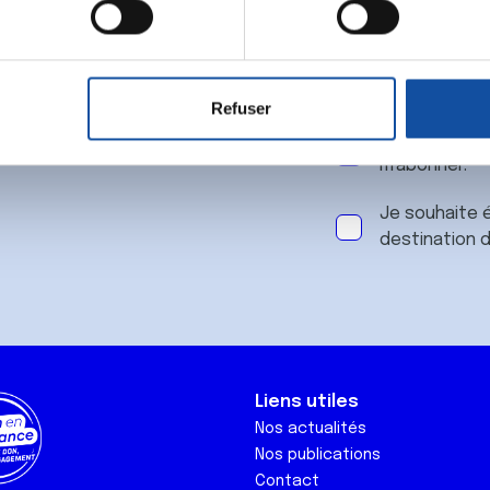
 notre
aitement de vos données personnelles et définir vos préférences
er ou retirer votre consentement à tout moment à partir de la dé
Refuser
e personnaliser le contenu et les annonces, d'offrir des fonctio
J'accepte le
rafic. Nous partageons également des informations sur l'utilisati
m'abonner.
, de publicité et d'analyse, qui peuvent combiner celles-ci avec
ils ont collectées lors de votre utilisation de leurs services.
Je souhaite é
destination 
Liens utiles
Nos actualités
Nos publications
Contact