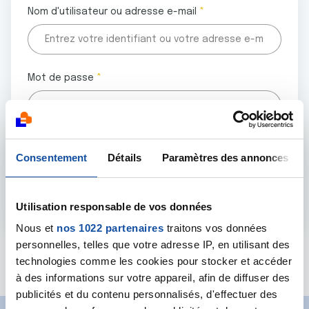
Nom d'utilisateur ou adresse e-mail
Mot de passe
Tous les champs marqués d'un astérisque (
*
) sont
Consentement
Détails
Paramètres des annonces
obligatoires.
Utilisation responsable de vos données
Nous et
nos 1022 partenaires
traitons vos données
personnelles, telles que votre adresse IP, en utilisant des
Mot de passe oublié ?
technologies comme les cookies pour stocker et accéder
à des informations sur votre appareil, afin de diffuser des
publicités et du contenu personnalisés, d'effectuer des