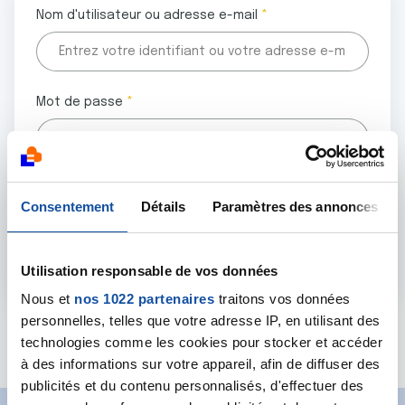
Nom d'utilisateur ou adresse e-mail
Mot de passe
Tous les champs marqués d'un astérisque (
*
) sont
Consentement
Détails
Paramètres des annonces
obligatoires.
Utilisation responsable de vos données
Nous et
nos 1022 partenaires
traitons vos données
personnelles, telles que votre adresse IP, en utilisant des
Mot de passe oublié ?
technologies comme les cookies pour stocker et accéder
à des informations sur votre appareil, afin de diffuser des
publicités et du contenu personnalisés, d'effectuer des