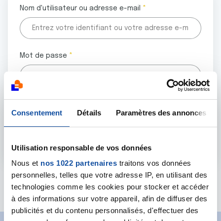
Nom d'utilisateur ou adresse e-mail
Mot de passe
Tous les champs marqués d'un astérisque (
*
) sont
Consentement
Détails
Paramètres des annonces
obligatoires.
Utilisation responsable de vos données
Nous et
nos 1022 partenaires
traitons vos données
personnelles, telles que votre adresse IP, en utilisant des
Mot de passe oublié ?
technologies comme les cookies pour stocker et accéder
à des informations sur votre appareil, afin de diffuser des
publicités et du contenu personnalisés, d'effectuer des