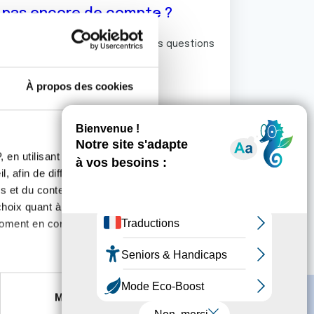
z pas encore de compte ?
ermet de commenter et poser vos questions
rum de discussion de la Ligue.
À propos des cookies
S'inscrire
 en utilisant des
, afin de diffuser des
s et du contenu, ainsi que de
oix quant à l'utilisation de
moment en consultant la
es à plusieurs mètres près
Marketing
s spécifiques (empreintes