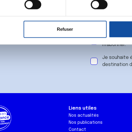
 notre
aitement de vos données personnelles et définir vos préférences
er ou retirer votre consentement à tout moment à partir de la dé
Refuser
e personnaliser le contenu et les annonces, d'offrir des fonctio
J'accepte le
rafic. Nous partageons également des informations sur l'utilisati
m'abonner.
, de publicité et d'analyse, qui peuvent combiner celles-ci avec
ils ont collectées lors de votre utilisation de leurs services.
Je souhaite é
destination 
Liens utiles
Nos actualités
Nos publications
Contact