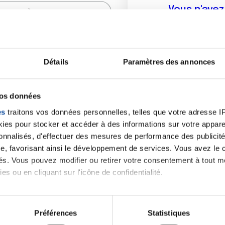
Vous n'ave
Créer un compte vous p
sur le fo
Détails
Paramètres des annonces
(
*
) sont obligatoires.
vos données
es
traitons vos données personnelles, telles que votre adresse IP,
es pour stocker et accéder à des informations sur votre appareil
sonnalisés, d'effectuer des mesures de performance des publicité
e, favorisant ainsi le développement de services. Vous avez le ch
ités. Vous pouvez modifier ou retirer votre consentement à tout 
es ou en cliquant sur l'icône de confidentialité.
imerions également :
tions sur votre localisation géographique qui peuvent être précis
Préférences
Statistiques
eil en l'analysant activement pour en relever les caractéristique