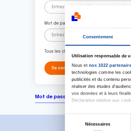
Mot de passe
Consentement
Tous les champs marqués d'un astérisque 
Utilisation responsable de 
Nous et
nos 1022 partenair
technologies comme les cooki
publicités et du contenu per
réaliser des études d’audienc
vos données et à leurs final
Mot de passe oublié ?
Déclaration relative aux cooki
Si vous le permettez, nous a
S
Collecter des informa
Nécessaires
é
Identifier votre appar