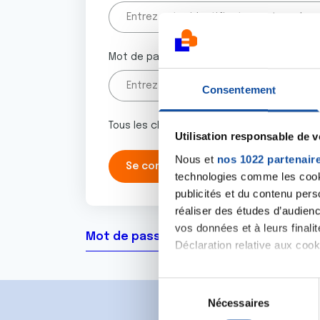
Mot de passe
Consentement
Tous les champs marqués d'un astérisque 
Utilisation responsable de 
Nous et
nos 1022 partenair
technologies comme les cooki
publicités et du contenu per
réaliser des études d’audienc
vos données et à leurs final
Mot de passe oublié ?
Déclaration relative aux cooki
Si vous le permettez, nous a
S
Collecter des informa
Nécessaires
é
Identifier votre appar