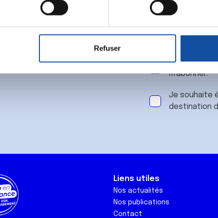
 notre
aitement de vos données personnelles et définir vos préférences
er ou retirer votre consentement à tout moment à partir de la dé
Refuser
e personnaliser le contenu et les annonces, d'offrir des fonctio
J'accepte le
rafic. Nous partageons également des informations sur l'utilisati
m'abonner.
, de publicité et d'analyse, qui peuvent combiner celles-ci avec
ils ont collectées lors de votre utilisation de leurs services.
Je souhaite é
destination 
Liens utiles
Nos actualités
Nos publications
Contact