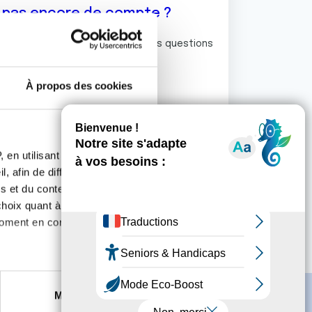
z pas encore de compte ?
ermet de commenter et poser vos questions
rum de discussion de la Ligue.
À propos des cookies
S'inscrire
 en utilisant des
, afin de diffuser des
s et du contenu, ainsi que de
oix quant à l'utilisation de
moment en consultant la
es à plusieurs mètres près
Marketing
s spécifiques (empreintes