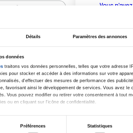
Vous n'ave
Créer un compte vous p
sur le fo
Détails
Paramètres des annonces
(
*
) sont obligatoires.
vos données
es
traitons vos données personnelles, telles que votre adresse IP,
es pour stocker et accéder à des informations sur votre appareil
sonnalisés, d'effectuer des mesures de performance des publicité
e, favorisant ainsi le développement de services. Vous avez le ch
ités. Vous pouvez modifier ou retirer votre consentement à tout 
es ou en cliquant sur l'icône de confidentialité.
imerions également :
tions sur votre localisation géographique qui peuvent être précis
Préférences
Statistiques
eil en l'analysant activement pour en relever les caractéristique