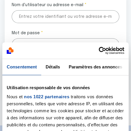
Nom d'utilisateur ou adresse e-mail
Mot de passe
Tous les champs marqués d'un astérisque (
*
) sont
Consentement
Détails
Paramètres des annonces
obligatoires.
Utilisation responsable de vos données
Nous et
nos 1022 partenaires
traitons vos données
personnelles, telles que votre adresse IP, en utilisant des
Mot de passe oublié ?
technologies comme les cookies pour stocker et accéder
à des informations sur votre appareil, afin de diffuser des
publicités et du contenu personnalisés, d'effectuer des