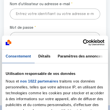
Nom d'utilisateur ou adresse e-mail
Mot de passe
Tous les champs marqués d'un astérisque (
*
) sont
Consentement
Détails
Paramètres des annonces
obligatoires.
Utilisation responsable de vos données
Nous et
nos 1022 partenaires
traitons vos données
personnelles, telles que votre adresse IP, en utilisant des
Mot de passe oublié ?
technologies comme les cookies pour stocker et accéder
à des informations sur votre appareil, afin de diffuser des
publicités et du contenu personnalisés, d'effectuer des