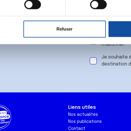
 notre
aitement de vos données personnelles et définir vos préférences
er ou retirer votre consentement à tout moment à partir de la dé
Refuser
e personnaliser le contenu et les annonces, d'offrir des fonctio
J'accepte le
rafic. Nous partageons également des informations sur l'utilisati
m'abonner.
, de publicité et d'analyse, qui peuvent combiner celles-ci avec
ils ont collectées lors de votre utilisation de leurs services.
Je souhaite é
destination 
Liens utiles
Nos actualités
Nos publications
Contact