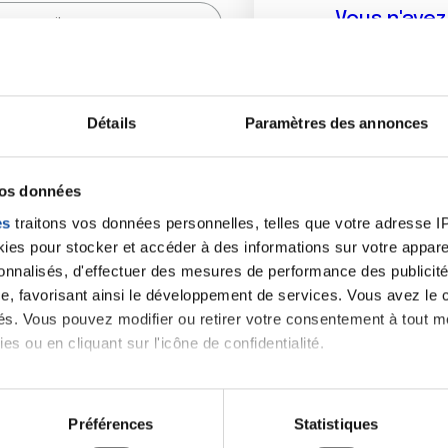
Vous n'ave
Créer un compte vous p
sur le fo
Détails
Paramètres des annonces
(
*
) sont obligatoires.
vos données
es
traitons vos données personnelles, telles que votre adresse IP,
es pour stocker et accéder à des informations sur votre appareil
sonnalisés, d'effectuer des mesures de performance des publicité
e, favorisant ainsi le développement de services. Vous avez le ch
ités. Vous pouvez modifier ou retirer votre consentement à tout 
es ou en cliquant sur l'icône de confidentialité.
imerions également :
tions sur votre localisation géographique qui peuvent être précis
Préférences
Statistiques
eil en l'analysant activement pour en relever les caractéristique