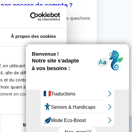
z pas encore de compte ?
ermet de commenter et poser vos questions
rum de discussion de la Ligue.
À propos des cookies
S'inscrire
 en utilisant des
, afin de diffuser des
s et du contenu, ainsi que de
oix quant à l'utilisation de
moment en consultant la
es à plusieurs mètres près
Marketing
s spécifiques (empreintes