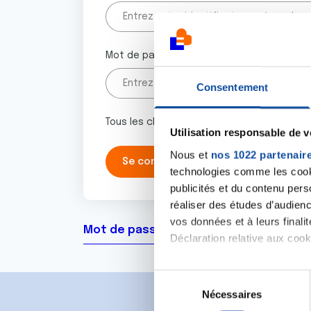
Mot de passe
Consentement
Tous les champs marqués d'un astérisque 
Utilisation responsable de 
Nous et
nos 1022 partenair
technologies comme les cooki
publicités et du contenu per
réaliser des études d’audienc
vos données et à leurs final
Mot de passe oublié ?
Déclaration relative aux cooki
Si vous le permettez, nous a
S
Collecter des informa
Nécessaires
é
Identifier votre appar