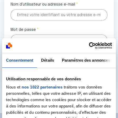
Nom d'utilisateur ou adresse e-mail
Mot de passe
Tous les champs marqués d'un astérisque (
*
) sont
Consentement
Détails
Paramètres des annonces
obligatoires.
Utilisation responsable de vos données
Nous et
nos 1022 partenaires
traitons vos données
personnelles, telles que votre adresse IP, en utilisant des
Mot de passe oublié ?
technologies comme les cookies pour stocker et accéder
à des informations sur votre appareil, afin de diffuser des
publicités et du contenu personnalisés, d'effectuer des