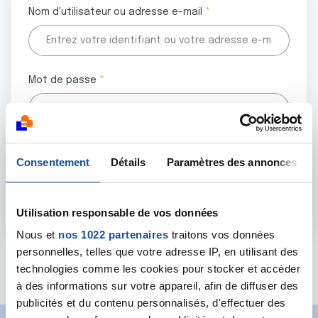
Nom d'utilisateur ou adresse e-mail
Mot de passe
Tous les champs marqués d'un astérisque (
*
) sont
Consentement
Détails
Paramètres des annonces
obligatoires.
Utilisation responsable de vos données
Nous et
nos 1022 partenaires
traitons vos données
personnelles, telles que votre adresse IP, en utilisant des
Mot de passe oublié ?
technologies comme les cookies pour stocker et accéder
à des informations sur votre appareil, afin de diffuser des
publicités et du contenu personnalisés, d'effectuer des