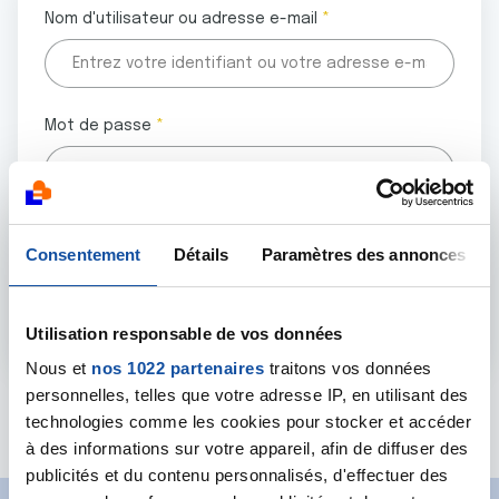
Nom d'utilisateur ou adresse e-mail
Mot de passe
Tous les champs marqués d'un astérisque (
*
) sont
Consentement
Détails
Paramètres des annonces
obligatoires.
Utilisation responsable de vos données
Nous et
nos 1022 partenaires
traitons vos données
personnelles, telles que votre adresse IP, en utilisant des
Mot de passe oublié ?
technologies comme les cookies pour stocker et accéder
à des informations sur votre appareil, afin de diffuser des
publicités et du contenu personnalisés, d'effectuer des