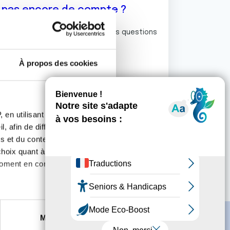
z pas encore de compte ?
ermet de commenter et poser vos questions
rum de discussion de la Ligue.
À propos des cookies
S'inscrire
 en utilisant des
, afin de diffuser des
s et du contenu, ainsi que de
oix quant à l'utilisation de
moment en consultant la
es à plusieurs mètres près
Marketing
s spécifiques (empreintes