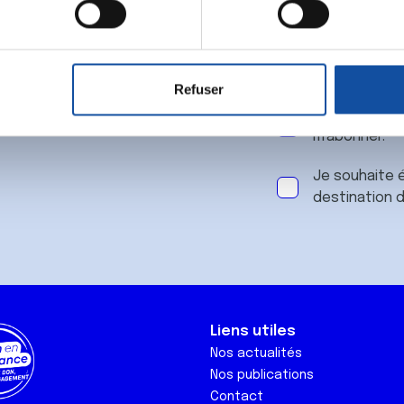
 notre
aitement de vos données personnelles et définir vos préférences
er ou retirer votre consentement à tout moment à partir de la dé
Refuser
e personnaliser le contenu et les annonces, d'offrir des fonctio
J'accepte le
rafic. Nous partageons également des informations sur l'utilisati
m'abonner.
, de publicité et d'analyse, qui peuvent combiner celles-ci avec
ils ont collectées lors de votre utilisation de leurs services.
Je souhaite é
destination 
Liens utiles
Nos actualités
Nos publications
Contact