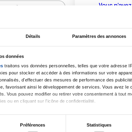
Vous n'ave
Créer un compte vous p
sur le fo
Détails
Paramètres des annonces
(
*
) sont obligatoires.
vos données
es
traitons vos données personnelles, telles que votre adresse IP,
es pour stocker et accéder à des informations sur votre appareil
sonnalisés, d'effectuer des mesures de performance des publicité
e, favorisant ainsi le développement de services. Vous avez le ch
ités. Vous pouvez modifier ou retirer votre consentement à tout 
es ou en cliquant sur l'icône de confidentialité.
imerions également :
tions sur votre localisation géographique qui peuvent être précis
Préférences
Statistiques
eil en l'analysant activement pour en relever les caractéristique