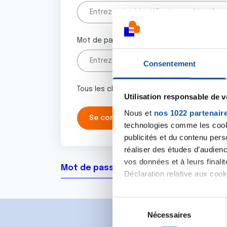
Mot de passe
Consentement
Tous les champs marqués d'un astérisque 
Utilisation responsable de 
Nous et
nos 1022 partenair
technologies comme les cooki
publicités et du contenu per
réaliser des études d’audienc
vos données et à leurs final
Mot de passe oublié ?
Déclaration relative aux cooki
Si vous le permettez, nous a
S
Collecter des informa
Nécessaires
é
Identifier votre appar