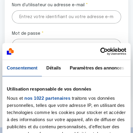
Nom d'utilisateur ou adresse e-mail
Mot de passe
Tous les champs marqués d'un astérisque (
*
) sont
Consentement
Détails
Paramètres des annonces
obligatoires.
Utilisation responsable de vos données
Nous et
nos 1022 partenaires
traitons vos données
personnelles, telles que votre adresse IP, en utilisant des
Mot de passe oublié ?
technologies comme les cookies pour stocker et accéder
à des informations sur votre appareil, afin de diffuser des
publicités et du contenu personnalisés, d'effectuer des