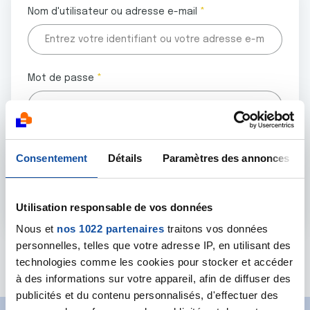
Nom d'utilisateur ou adresse e-mail
Mot de passe
Tous les champs marqués d'un astérisque (
*
) sont
Consentement
Détails
Paramètres des annonces
obligatoires.
Utilisation responsable de vos données
Nous et
nos 1022 partenaires
traitons vos données
personnelles, telles que votre adresse IP, en utilisant des
Mot de passe oublié ?
technologies comme les cookies pour stocker et accéder
à des informations sur votre appareil, afin de diffuser des
publicités et du contenu personnalisés, d'effectuer des