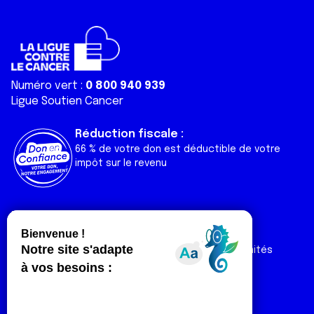
Numéro vert :
0 800 940 939
Ligue Soutien Cancer
Réduction fiscale :
66 % de votre don est déductible de votre
impôt sur le revenu
Liens utiles
Espaces
Nos actualités
Forum
Nos publications
Espace Ligue & comités
Contact
Espace chercheur
Devenir partenaire
Espace presse
Magazine Vivre
Intranet