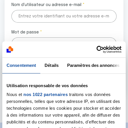
Nom d'utilisateur ou adresse e-mail
Mot de passe
Tous les champs marqués d'un astérisque (
*
) sont
Consentement
Détails
Paramètres des annonces
obligatoires.
Utilisation responsable de vos données
Nous et
nos 1022 partenaires
traitons vos données
personnelles, telles que votre adresse IP, en utilisant des
Mot de passe oublié ?
technologies comme les cookies pour stocker et accéder
à des informations sur votre appareil, afin de diffuser des
publicités et du contenu personnalisés, d'effectuer des