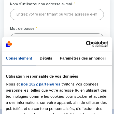
Nom d'utilisateur ou adresse e-mail
Mot de passe
Tous les champs marqués d'un astérisque (
*
) sont
Consentement
Détails
Paramètres des annonces
obligatoires.
Utilisation responsable de vos données
Nous et
nos 1022 partenaires
traitons vos données
personnelles, telles que votre adresse IP, en utilisant des
Mot de passe oublié ?
technologies comme les cookies pour stocker et accéder
à des informations sur votre appareil, afin de diffuser des
publicités et du contenu personnalisés, d'effectuer des