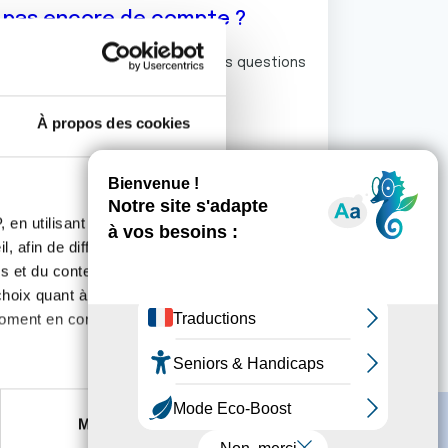
z pas encore de compte ?
ermet de commenter et poser vos questions
rum de discussion de la Ligue.
À propos des cookies
S'inscrire
 en utilisant des
, afin de diffuser des
s et du contenu, ainsi que de
oix quant à l'utilisation de
moment en consultant la
es à plusieurs mètres près
Marketing
s spécifiques (empreintes