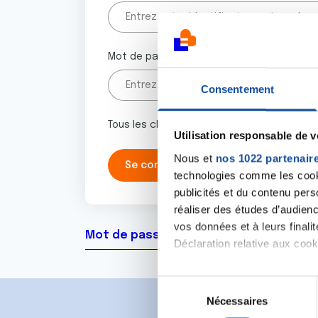
Mot de passe
Consentement
Tous les champs marqués d'un astérisque 
Utilisation responsable de 
Nous et
nos 1022 partenair
technologies comme les cooki
publicités et du contenu per
réaliser des études d’audienc
vos données et à leurs final
Mot de passe oublié ?
Déclaration relative aux cooki
Si vous le permettez, nous a
S
Collecter des informa
Nécessaires
é
Identifier votre appar