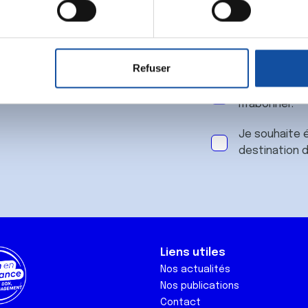
 notre
aitement de vos données personnelles et définir vos préférences
er ou retirer votre consentement à tout moment à partir de la dé
Refuser
e personnaliser le contenu et les annonces, d'offrir des fonctio
J'accepte le
rafic. Nous partageons également des informations sur l'utilisati
m'abonner.
, de publicité et d'analyse, qui peuvent combiner celles-ci avec
ils ont collectées lors de votre utilisation de leurs services.
Je souhaite é
destination 
Liens utiles
Nos actualités
Nos publications
Contact