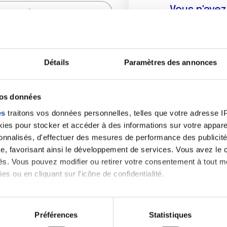
Vous n'ave
Créer un compte vous p
sur le fo
Détails
Paramètres des annonces
(
*
) sont obligatoires.
vos données
es
traitons vos données personnelles, telles que votre adresse IP,
es pour stocker et accéder à des informations sur votre appareil
sonnalisés, d'effectuer des mesures de performance des publicité
e, favorisant ainsi le développement de services. Vous avez le ch
ités. Vous pouvez modifier ou retirer votre consentement à tout 
es ou en cliquant sur l'icône de confidentialité.
imerions également :
tions sur votre localisation géographique qui peuvent être précis
Préférences
Statistiques
eil en l'analysant activement pour en relever les caractéristique