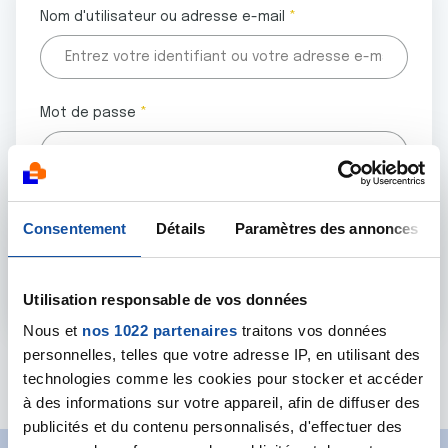
Nom d'utilisateur ou adresse e-mail
Mot de passe
Tous les champs marqués d'un astérisque (
*
) sont
Consentement
Détails
Paramètres des annonces
obligatoires.
Utilisation responsable de vos données
Nous et
nos 1022 partenaires
traitons vos données
personnelles, telles que votre adresse IP, en utilisant des
Mot de passe oublié ?
technologies comme les cookies pour stocker et accéder
à des informations sur votre appareil, afin de diffuser des
publicités et du contenu personnalisés, d'effectuer des