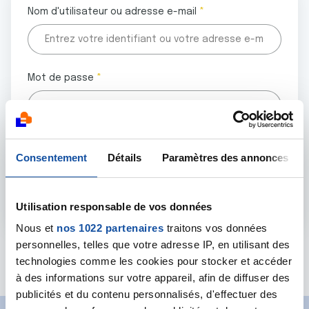
Nom d'utilisateur ou adresse e-mail
Mot de passe
Tous les champs marqués d'un astérisque (
*
) sont
Consentement
Détails
Paramètres des annonces
obligatoires.
Utilisation responsable de vos données
Nous et
nos 1022 partenaires
traitons vos données
personnelles, telles que votre adresse IP, en utilisant des
Mot de passe oublié ?
technologies comme les cookies pour stocker et accéder
à des informations sur votre appareil, afin de diffuser des
publicités et du contenu personnalisés, d'effectuer des