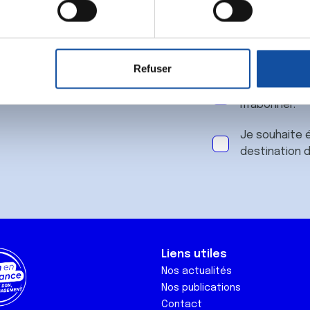
 notre
aitement de vos données personnelles et définir vos préférences
er ou retirer votre consentement à tout moment à partir de la dé
Refuser
e personnaliser le contenu et les annonces, d'offrir des fonctio
J'accepte le
rafic. Nous partageons également des informations sur l'utilisati
m'abonner.
, de publicité et d'analyse, qui peuvent combiner celles-ci avec
ils ont collectées lors de votre utilisation de leurs services.
Je souhaite é
destination 
Liens utiles
Nos actualités
Nos publications
Contact