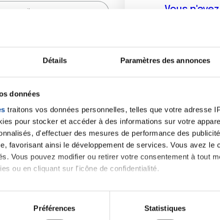
Vous n'ave
Créer un compte vous p
sur le fo
Détails
Paramètres des annonces
(
*
) sont obligatoires.
vos données
es
traitons vos données personnelles, telles que votre adresse IP,
es pour stocker et accéder à des informations sur votre appareil
sonnalisés, d'effectuer des mesures de performance des publicité
e, favorisant ainsi le développement de services. Vous avez le ch
ités. Vous pouvez modifier ou retirer votre consentement à tout 
es ou en cliquant sur l'icône de confidentialité.
imerions également :
tions sur votre localisation géographique qui peuvent être précis
Préférences
Statistiques
eil en l'analysant activement pour en relever les caractéristique