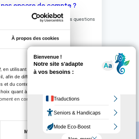
z pas encore de compte ?
ermet de commenter et poser vos questions
rum de discussion de la Ligue.
À propos des cookies
S'inscrire
 en utilisant des
, afin de diffuser des
s et du contenu, ainsi que de
oix quant à l'utilisation de
moment en consultant la
es à plusieurs mètres près
Marketing
s spécifiques (empreintes