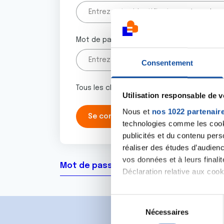
Mot de passe
Consentement
Tous les champs marqués d'un astérisque 
Utilisation responsable de 
Nous et
nos 1022 partenair
technologies comme les cooki
publicités et du contenu per
réaliser des études d’audienc
vos données et à leurs final
Mot de passe oublié ?
Déclaration relative aux cooki
Si vous le permettez, nous a
S
Collecter des informa
Nécessaires
é
Identifier votre appar