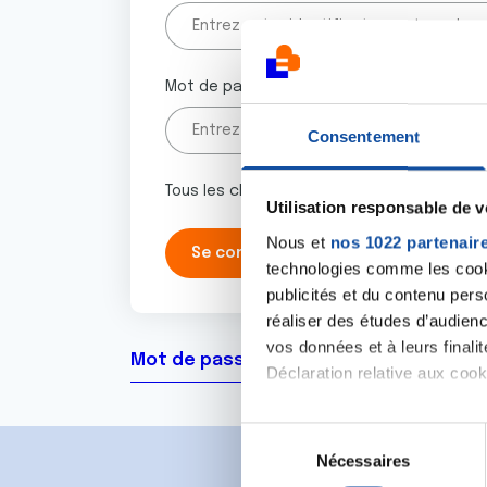
Mot de passe
Consentement
Tous les champs marqués d'un astérisque 
Utilisation responsable de 
Nous et
nos 1022 partenair
technologies comme les cooki
publicités et du contenu per
réaliser des études d’audienc
vos données et à leurs final
Mot de passe oublié ?
Déclaration relative aux cooki
Si vous le permettez, nous a
S
Collecter des informa
Nécessaires
é
Identifier votre appar