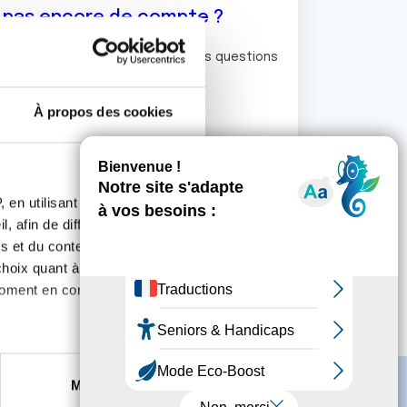
z pas encore de compte ?
ermet de commenter et poser vos questions
rum de discussion de la Ligue.
À propos des cookies
S'inscrire
 en utilisant des
, afin de diffuser des
s et du contenu, ainsi que de
oix quant à l'utilisation de
moment en consultant la
es à plusieurs mètres près
Marketing
s spécifiques (empreintes