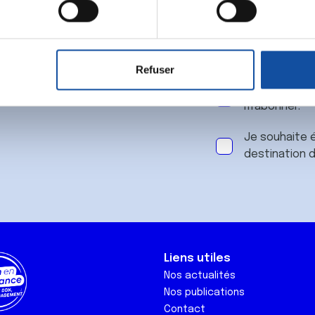
 notre
aitement de vos données personnelles et définir vos préférences
er ou retirer votre consentement à tout moment à partir de la dé
Refuser
e personnaliser le contenu et les annonces, d'offrir des fonctio
J'accepte le
rafic. Nous partageons également des informations sur l'utilisati
m'abonner.
, de publicité et d'analyse, qui peuvent combiner celles-ci avec
ils ont collectées lors de votre utilisation de leurs services.
Je souhaite é
destination 
Liens utiles
Nos actualités
Nos publications
Contact