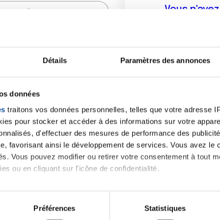
Vous n'ave
Créer un compte vous p
sur le fo
Détails
Paramètres des annonces
(
*
) sont obligatoires.
vos données
es
traitons vos données personnelles, telles que votre adresse IP,
es pour stocker et accéder à des informations sur votre appareil
sonnalisés, d'effectuer des mesures de performance des publicité
e, favorisant ainsi le développement de services. Vous avez le ch
ités. Vous pouvez modifier ou retirer votre consentement à tout 
es ou en cliquant sur l'icône de confidentialité.
imerions également :
tions sur votre localisation géographique qui peuvent être précis
Préférences
Statistiques
eil en l'analysant activement pour en relever les caractéristique