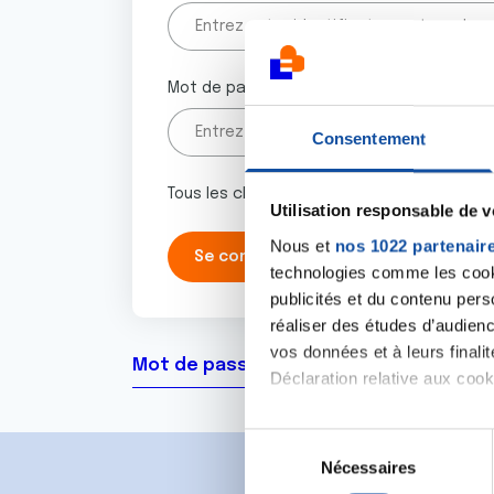
Mot de passe
Consentement
Tous les champs marqués d'un astérisque 
Utilisation responsable de 
Nous et
nos 1022 partenair
technologies comme les cooki
publicités et du contenu per
réaliser des études d’audienc
vos données et à leurs final
Mot de passe oublié ?
Déclaration relative aux cooki
Si vous le permettez, nous a
S
Collecter des informa
Nécessaires
é
Identifier votre appar