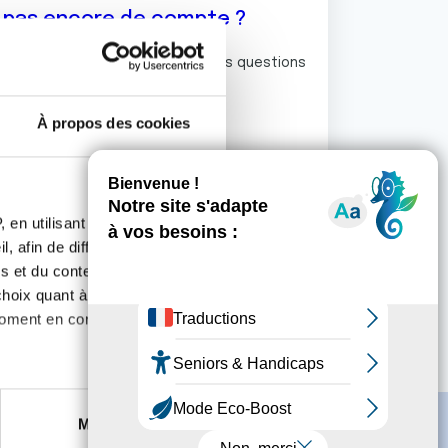
z pas encore de compte ?
ermet de commenter et poser vos questions
rum de discussion de la Ligue.
À propos des cookies
S'inscrire
 en utilisant des
, afin de diffuser des
s et du contenu, ainsi que de
oix quant à l'utilisation de
moment en consultant la
es à plusieurs mètres près
Marketing
s spécifiques (empreintes