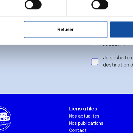
 notre
aitement de vos données personnelles et définir vos préférences
er ou retirer votre consentement à tout moment à partir de la dé
Refuser
e personnaliser le contenu et les annonces, d'offrir des fonctio
J'accepte le
rafic. Nous partageons également des informations sur l'utilisati
m'abonner.
, de publicité et d'analyse, qui peuvent combiner celles-ci avec
ils ont collectées lors de votre utilisation de leurs services.
Je souhaite é
destination 
Liens utiles
Nos actualités
Nos publications
Contact