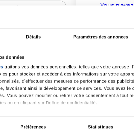
Vous n'ave
Créer un compte vous p
sur le fo
Détails
Paramètres des annonces
(
*
) sont obligatoires.
vos données
es
traitons vos données personnelles, telles que votre adresse IP,
es pour stocker et accéder à des informations sur votre appareil
sonnalisés, d'effectuer des mesures de performance des publicité
e, favorisant ainsi le développement de services. Vous avez le ch
ités. Vous pouvez modifier ou retirer votre consentement à tout 
es ou en cliquant sur l'icône de confidentialité.
imerions également :
tions sur votre localisation géographique qui peuvent être précis
Préférences
Statistiques
eil en l'analysant activement pour en relever les caractéristique