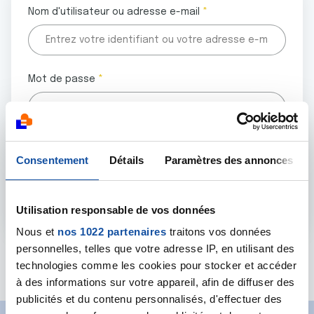
Nom d'utilisateur ou adresse e-mail
Mot de passe
Tous les champs marqués d'un astérisque (
*
) sont
Consentement
Détails
Paramètres des annonces
obligatoires.
Utilisation responsable de vos données
Nous et
nos 1022 partenaires
traitons vos données
personnelles, telles que votre adresse IP, en utilisant des
Mot de passe oublié ?
technologies comme les cookies pour stocker et accéder
à des informations sur votre appareil, afin de diffuser des
publicités et du contenu personnalisés, d'effectuer des