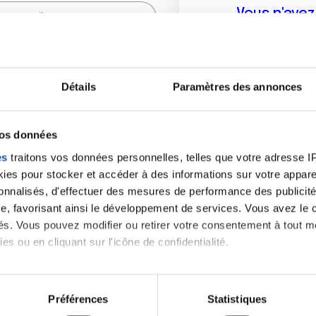
Vous n'ave
Créer un compte vous p
sur le fo
Détails
Paramètres des annonces
(
*
) sont obligatoires.
vos données
es
traitons vos données personnelles, telles que votre adresse IP,
es pour stocker et accéder à des informations sur votre appareil
sonnalisés, d'effectuer des mesures de performance des publicité
e, favorisant ainsi le développement de services. Vous avez le ch
ités. Vous pouvez modifier ou retirer votre consentement à tout 
es ou en cliquant sur l'icône de confidentialité.
imerions également :
tions sur votre localisation géographique qui peuvent être précis
Préférences
Statistiques
eil en l'analysant activement pour en relever les caractéristique