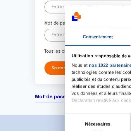
Mot de passe
Consentement
Tous les champs marqués d'un astérisque 
Utilisation responsable de 
Nous et
nos 1022 partenair
technologies comme les cooki
publicités et du contenu per
réaliser des études d’audienc
vos données et à leurs final
Mot de passe oublié ?
Déclaration relative aux cooki
Si vous le permettez, nous a
S
Collecter des informa
Nécessaires
é
Identifier votre appar