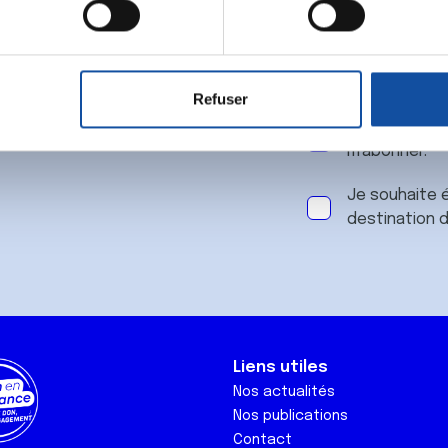
 notre
aitement de vos données personnelles et définir vos préférences
er ou retirer votre consentement à tout moment à partir de la dé
Refuser
e personnaliser le contenu et les annonces, d'offrir des fonctio
J'accepte le
rafic. Nous partageons également des informations sur l'utilisati
m'abonner.
, de publicité et d'analyse, qui peuvent combiner celles-ci avec
ils ont collectées lors de votre utilisation de leurs services.
Je souhaite é
destination 
Liens utiles
Nos actualités
Nos publications
Contact