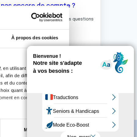
z pas encore de compte ?
ermet de commenter et poser vos questions
rum de discussion de la Ligue.
À propos des cookies
S'inscrire
 en utilisant des
, afin de diffuser des
s et du contenu, ainsi que de
oix quant à l'utilisation de
moment en consultant la
es à plusieurs mètres près
Marketing
s spécifiques (empreintes