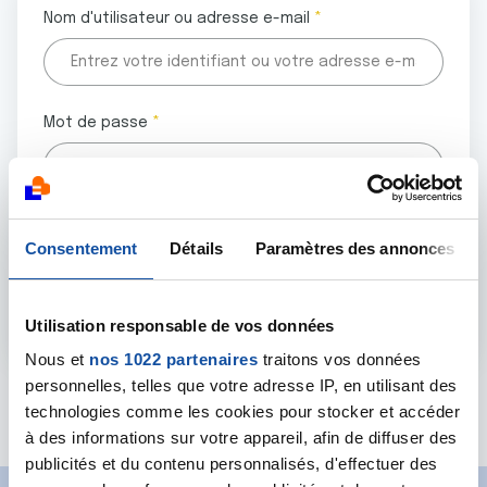
Nom d'utilisateur ou adresse e-mail
Mot de passe
Tous les champs marqués d'un astérisque (
*
) sont
Consentement
Détails
Paramètres des annonces
obligatoires.
Utilisation responsable de vos données
Nous et
nos 1022 partenaires
traitons vos données
personnelles, telles que votre adresse IP, en utilisant des
Mot de passe oublié ?
technologies comme les cookies pour stocker et accéder
à des informations sur votre appareil, afin de diffuser des
publicités et du contenu personnalisés, d'effectuer des