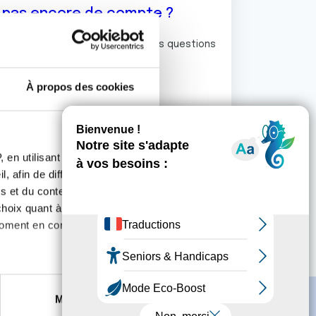
z pas encore de compte ?
ermet de commenter et poser vos questions
rum de discussion de la Ligue.
À propos des cookies
S'inscrire
 en utilisant des
, afin de diffuser des
s et du contenu, ainsi que de
oix quant à l'utilisation de
moment en consultant la
es à plusieurs mètres près
Marketing
s spécifiques (empreintes