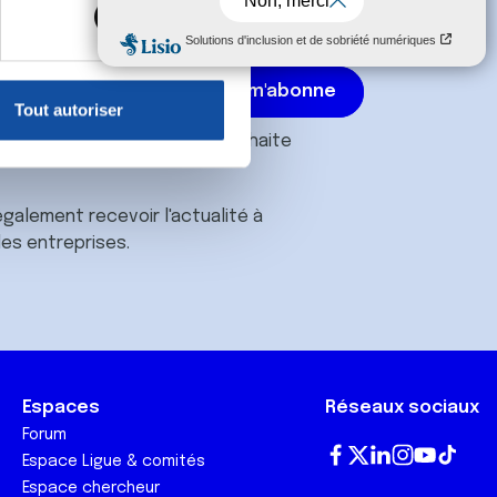
, reportez-vous à la
section «
claration sur les cookies.
Tout autoriser
nnalités relatives aux médias
s
conditions générales
et souhaite
on de notre site avec nos
 d'autres informations que
galement recevoir l'actualité à
des entreprises.
Espaces
Réseaux sociaux
Forum
Espace Ligue & comités
Fa
T
Lin
In
Yo
Tik
Espace chercheur