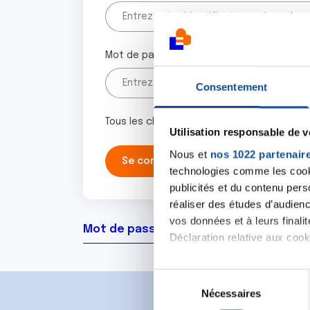
Mot de passe
Consentement
Tous les champs marqués d'un astérisque 
Utilisation responsable de 
Nous et
nos 1022 partenair
technologies comme les cooki
publicités et du contenu per
réaliser des études d’audienc
vos données et à leurs final
Mot de passe oublié ?
Déclaration relative aux cooki
Si vous le permettez, nous a
S
Collecter des informa
Nécessaires
é
Identifier votre appar