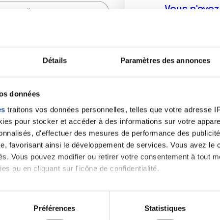
Vous n'ave
Créer un compte vous p
sur le fo
Détails
Paramètres des annonces
(
*
) sont obligatoires.
vos données
es
traitons vos données personnelles, telles que votre adresse IP,
es pour stocker et accéder à des informations sur votre appareil
sonnalisés, d'effectuer des mesures de performance des publicité
e, favorisant ainsi le développement de services. Vous avez le ch
ités. Vous pouvez modifier ou retirer votre consentement à tout 
es ou en cliquant sur l'icône de confidentialité.
imerions également :
tions sur votre localisation géographique qui peuvent être précis
Préférences
Statistiques
eil en l'analysant activement pour en relever les caractéristique