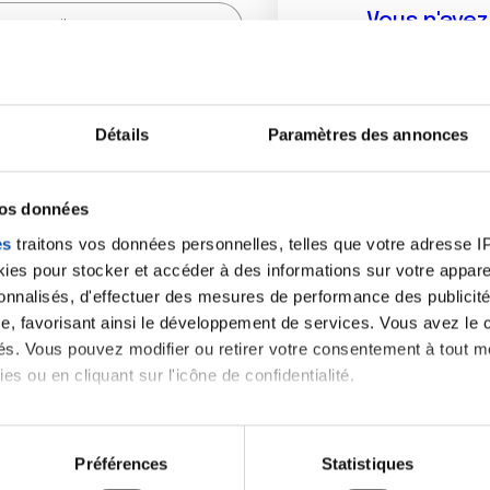
Vous n'ave
Créer un compte vous p
sur le fo
Détails
Paramètres des annonces
(
*
) sont obligatoires.
vos données
es
traitons vos données personnelles, telles que votre adresse IP,
es pour stocker et accéder à des informations sur votre appareil
sonnalisés, d'effectuer des mesures de performance des publicité
e, favorisant ainsi le développement de services. Vous avez le ch
ités. Vous pouvez modifier ou retirer votre consentement à tout 
es ou en cliquant sur l'icône de confidentialité.
imerions également :
tions sur votre localisation géographique qui peuvent être précis
Préférences
Statistiques
eil en l'analysant activement pour en relever les caractéristique