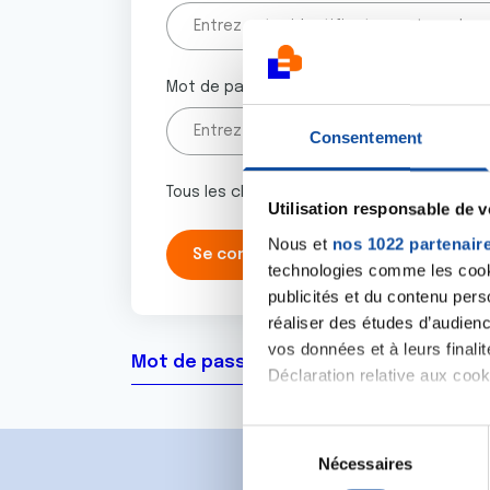
Mot de passe
Consentement
Tous les champs marqués d'un astérisque 
Utilisation responsable de 
Nous et
nos 1022 partenair
technologies comme les cooki
publicités et du contenu per
réaliser des études d’audienc
vos données et à leurs final
Mot de passe oublié ?
Déclaration relative aux cooki
Si vous le permettez, nous a
S
Collecter des informa
Nécessaires
é
Identifier votre appar