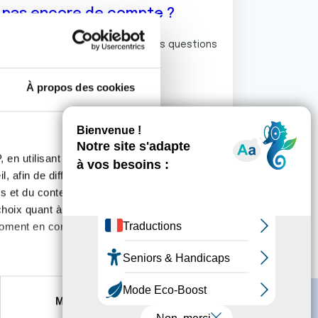
z pas encore de compte ?
ermet de commenter et poser vos questions
rum de discussion de la Ligue.
À propos des cookies
S'inscrire
 en utilisant des
, afin de diffuser des
s et du contenu, ainsi que de
oix quant à l'utilisation de
moment en consultant la
es à plusieurs mètres près
Marketing
s spécifiques (empreintes