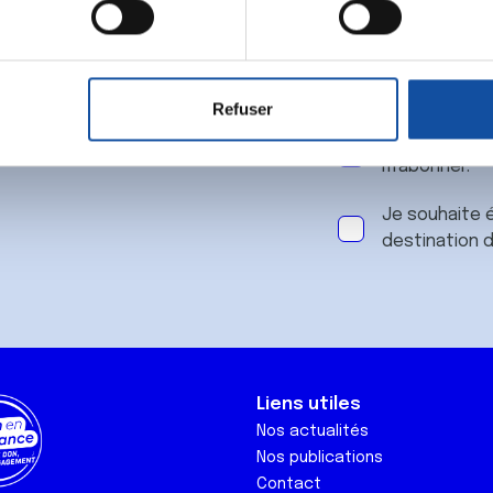
 notre
aitement de vos données personnelles et définir vos préférences
er ou retirer votre consentement à tout moment à partir de la dé
Refuser
e personnaliser le contenu et les annonces, d'offrir des fonctio
J'accepte le
rafic. Nous partageons également des informations sur l'utilisati
m'abonner.
, de publicité et d'analyse, qui peuvent combiner celles-ci avec
ils ont collectées lors de votre utilisation de leurs services.
Je souhaite é
destination 
Liens utiles
Nos actualités
Nos publications
Contact