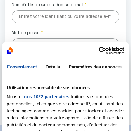
Nom d'utilisateur ou adresse e-mail
Mot de passe
Tous les champs marqués d'un astérisque (
*
) sont
Consentement
Détails
Paramètres des annonces
obligatoires.
Utilisation responsable de vos données
Nous et
nos 1022 partenaires
traitons vos données
personnelles, telles que votre adresse IP, en utilisant des
Mot de passe oublié ?
technologies comme les cookies pour stocker et accéder
à des informations sur votre appareil, afin de diffuser des
publicités et du contenu personnalisés, d'effectuer des