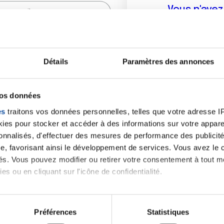
Vous n'ave
Créer un compte vous p
sur le fo
Détails
Paramètres des annonces
(
*
) sont obligatoires.
vos données
es
traitons vos données personnelles, telles que votre adresse IP,
es pour stocker et accéder à des informations sur votre appareil
sonnalisés, d'effectuer des mesures de performance des publicité
e, favorisant ainsi le développement de services. Vous avez le ch
ités. Vous pouvez modifier ou retirer votre consentement à tout 
es ou en cliquant sur l'icône de confidentialité.
imerions également :
tions sur votre localisation géographique qui peuvent être précis
Préférences
Statistiques
eil en l'analysant activement pour en relever les caractéristique