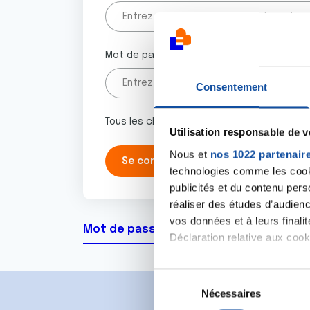
Mot de passe
Consentement
Tous les champs marqués d'un astérisque 
Utilisation responsable de 
Nous et
nos 1022 partenair
technologies comme les cooki
publicités et du contenu per
réaliser des études d’audienc
vos données et à leurs final
Mot de passe oublié ?
Déclaration relative aux cooki
Si vous le permettez, nous a
S
Collecter des informa
Nécessaires
é
Identifier votre appar