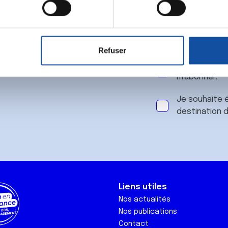
 notre
aitement de vos données personnelles et définir vos préférences
er ou retirer votre consentement à tout moment à partir de la dé
Refuser
e personnaliser le contenu et les annonces, d'offrir des fonctio
J'accepte le
rafic. Nous partageons également des informations sur l'utilisati
m'abonner.
, de publicité et d'analyse, qui peuvent combiner celles-ci avec
ils ont collectées lors de votre utilisation de leurs services.
Je souhaite é
destination 
Liens utiles
Nos actualités
Nos publications
Contact