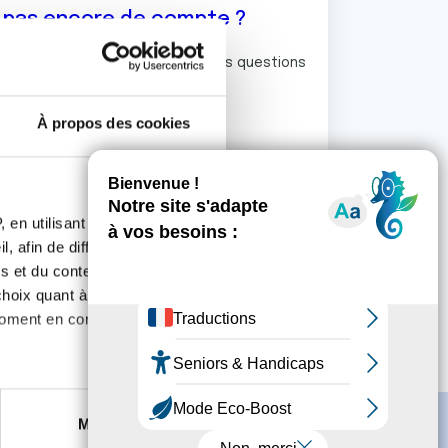
z pas encore de compte ?
ermet de commenter et poser vos questions
rum de discussion de la Ligue.
À propos des cookies
S'inscrire
 en utilisant des
, afin de diffuser des
s et du contenu, ainsi que de
oix quant à l'utilisation de
moment en consultant la
es à plusieurs mètres près
Marketing
s spécifiques (empreintes