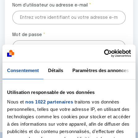
Nom d'utilisateur ou adresse e-mail
Mot de passe
Tous les champs marqués d'un astérisque (
*
) sont
Consentement
Détails
Paramètres des annonces
obligatoires.
Utilisation responsable de vos données
Nous et
nos 1022 partenaires
traitons vos données
personnelles, telles que votre adresse IP, en utilisant des
Mot de passe oublié ?
technologies comme les cookies pour stocker et accéder
à des informations sur votre appareil, afin de diffuser des
publicités et du contenu personnalisés, d'effectuer des