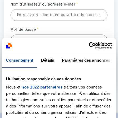
Nom d'utilisateur ou adresse e-mail
Mot de passe
Tous les champs marqués d'un astérisque (
*
) sont
Consentement
Détails
Paramètres des annonces
obligatoires.
Utilisation responsable de vos données
Nous et
nos 1022 partenaires
traitons vos données
personnelles, telles que votre adresse IP, en utilisant des
Mot de passe oublié ?
technologies comme les cookies pour stocker et accéder
à des informations sur votre appareil, afin de diffuser des
publicités et du contenu personnalisés, d'effectuer des