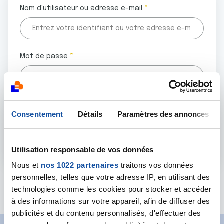
Nom d'utilisateur ou adresse e-mail
Mot de passe
Tous les champs marqués d'un astérisque (
*
) sont
Consentement
Détails
Paramètres des annonces
obligatoires.
Utilisation responsable de vos données
Nous et
nos 1022 partenaires
traitons vos données
personnelles, telles que votre adresse IP, en utilisant des
Mot de passe oublié ?
technologies comme les cookies pour stocker et accéder
à des informations sur votre appareil, afin de diffuser des
publicités et du contenu personnalisés, d'effectuer des