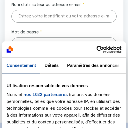
Nom d'utilisateur ou adresse e-mail
Mot de passe
Tous les champs marqués d'un astérisque (
*
) sont
Consentement
Détails
Paramètres des annonces
obligatoires.
Utilisation responsable de vos données
Nous et
nos 1022 partenaires
traitons vos données
personnelles, telles que votre adresse IP, en utilisant des
Mot de passe oublié ?
technologies comme les cookies pour stocker et accéder
à des informations sur votre appareil, afin de diffuser des
publicités et du contenu personnalisés, d'effectuer des