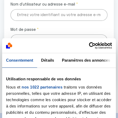
Nom d'utilisateur ou adresse e-mail
Mot de passe
Tous les champs marqués d'un astérisque (
*
) sont
Consentement
Détails
Paramètres des annonces
obligatoires.
Utilisation responsable de vos données
Nous et
nos 1022 partenaires
traitons vos données
personnelles, telles que votre adresse IP, en utilisant des
Mot de passe oublié ?
technologies comme les cookies pour stocker et accéder
à des informations sur votre appareil, afin de diffuser des
publicités et du contenu personnalisés, d'effectuer des