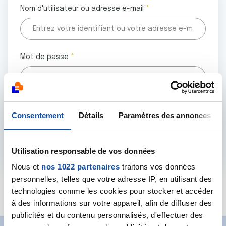
Nom d'utilisateur ou adresse e-mail
Mot de passe
Tous les champs marqués d'un astérisque (
*
) sont
Consentement
Détails
Paramètres des annonces
obligatoires.
Utilisation responsable de vos données
Nous et
nos 1022 partenaires
traitons vos données
personnelles, telles que votre adresse IP, en utilisant des
Mot de passe oublié ?
technologies comme les cookies pour stocker et accéder
à des informations sur votre appareil, afin de diffuser des
publicités et du contenu personnalisés, d'effectuer des