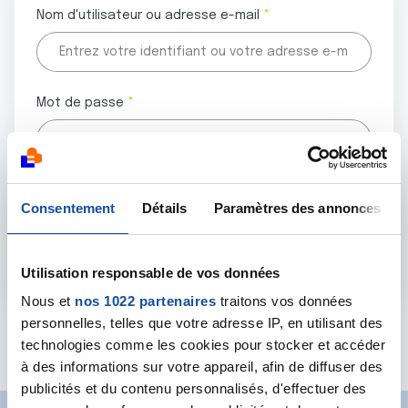
Nom d'utilisateur ou adresse e-mail
Mot de passe
Tous les champs marqués d'un astérisque (
*
) sont
Consentement
Détails
Paramètres des annonces
obligatoires.
Utilisation responsable de vos données
Nous et
nos 1022 partenaires
traitons vos données
personnelles, telles que votre adresse IP, en utilisant des
Mot de passe oublié ?
technologies comme les cookies pour stocker et accéder
à des informations sur votre appareil, afin de diffuser des
publicités et du contenu personnalisés, d'effectuer des