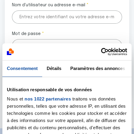
Nom d'utilisateur ou adresse e-mail
Mot de passe
Tous les champs marqués d'un astérisque (
*
) sont
Consentement
Détails
Paramètres des annonces
obligatoires.
Utilisation responsable de vos données
Nous et
nos 1022 partenaires
traitons vos données
personnelles, telles que votre adresse IP, en utilisant des
Mot de passe oublié ?
technologies comme les cookies pour stocker et accéder
à des informations sur votre appareil, afin de diffuser des
publicités et du contenu personnalisés, d'effectuer des