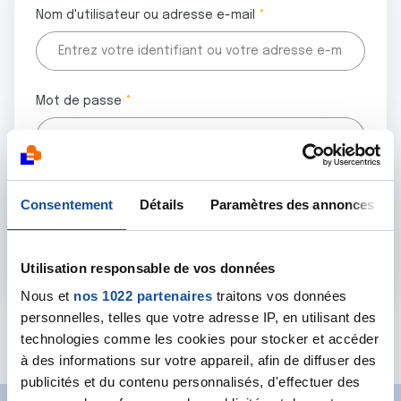
Nom d'utilisateur ou adresse e-mail
Mot de passe
Tous les champs marqués d'un astérisque (
*
) sont
Consentement
Détails
Paramètres des annonces
obligatoires.
Utilisation responsable de vos données
Nous et
nos 1022 partenaires
traitons vos données
personnelles, telles que votre adresse IP, en utilisant des
Mot de passe oublié ?
technologies comme les cookies pour stocker et accéder
à des informations sur votre appareil, afin de diffuser des
publicités et du contenu personnalisés, d'effectuer des