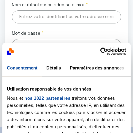
Nom d'utilisateur ou adresse e-mail
Mot de passe
Tous les champs marqués d'un astérisque (
*
) sont
Consentement
Détails
Paramètres des annonces
obligatoires.
Utilisation responsable de vos données
Nous et
nos 1022 partenaires
traitons vos données
personnelles, telles que votre adresse IP, en utilisant des
Mot de passe oublié ?
technologies comme les cookies pour stocker et accéder
à des informations sur votre appareil, afin de diffuser des
publicités et du contenu personnalisés, d'effectuer des