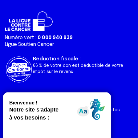
Numéro vert :
0 800 940 939
Ligue Soutien Cancer
Réduction fiscale :
66 % de votre don est déductible de votre
impôt sur le revenu
Liens utiles
Espaces
Nos actualités
Forum
Nos publications
Espace Ligue & comités
Contact
Espace chercheur
Devenir partenaire
Espace presse
Magazine Vivre
Intranet