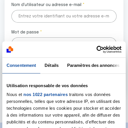
Nom d'utilisateur ou adresse e-mail
Mot de passe
Tous les champs marqués d'un astérisque (
*
) sont
Consentement
Détails
Paramètres des annonces
obligatoires.
Utilisation responsable de vos données
Nous et
nos 1022 partenaires
traitons vos données
personnelles, telles que votre adresse IP, en utilisant des
Mot de passe oublié ?
technologies comme les cookies pour stocker et accéder
à des informations sur votre appareil, afin de diffuser des
publicités et du contenu personnalisés, d'effectuer des