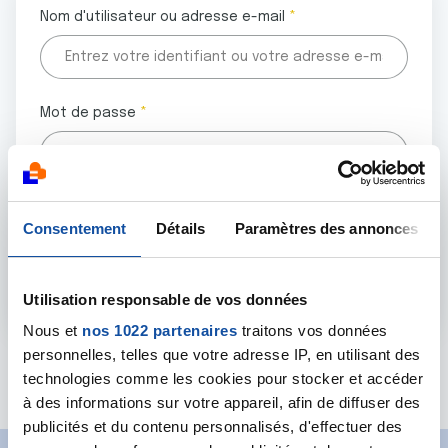
Nom d'utilisateur ou adresse e-mail
Mot de passe
Tous les champs marqués d'un astérisque (
*
) sont
Consentement
Détails
Paramètres des annonces
obligatoires.
Utilisation responsable de vos données
Nous et
nos 1022 partenaires
traitons vos données
personnelles, telles que votre adresse IP, en utilisant des
Mot de passe oublié ?
technologies comme les cookies pour stocker et accéder
à des informations sur votre appareil, afin de diffuser des
publicités et du contenu personnalisés, d'effectuer des