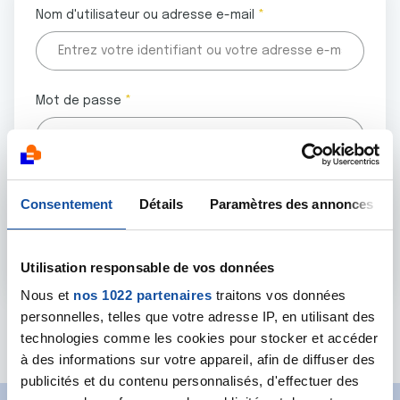
Nom d'utilisateur ou adresse e-mail
Mot de passe
Tous les champs marqués d'un astérisque (
*
) sont
Consentement
Détails
Paramètres des annonces
obligatoires.
Utilisation responsable de vos données
Nous et
nos 1022 partenaires
traitons vos données
personnelles, telles que votre adresse IP, en utilisant des
Mot de passe oublié ?
technologies comme les cookies pour stocker et accéder
à des informations sur votre appareil, afin de diffuser des
publicités et du contenu personnalisés, d'effectuer des